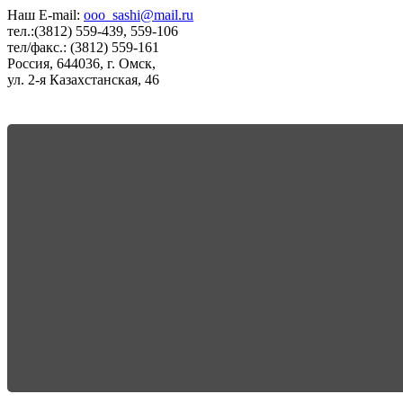
Наш E-mail:
ooo_sashi@mail.ru
тел.:(3812) 559-439, 559-106
тел/факс.: (3812) 559-161
Россия, 644036, г. Омск,
ул. 2-я Казахстанская, 46